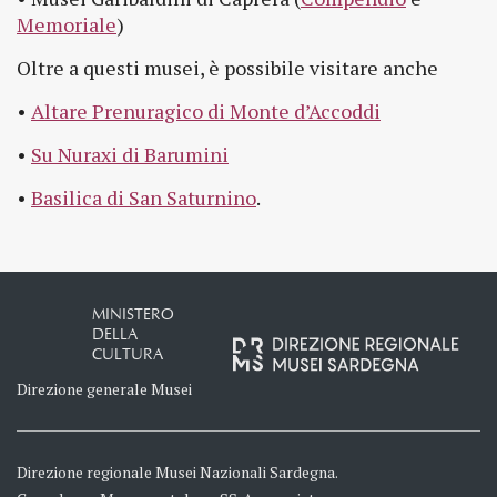
Memoriale
)
Oltre a questi musei, è possibile visitare anche
•
Altare Prenuragico di Monte d’Accoddi
•
Su Nuraxi di Barumini
•
Basilica di San Saturnino
.
MINISTERO
DELLA
CULTURA
Direzione generale Musei
Direzione regionale Musei Nazionali Sardegna.