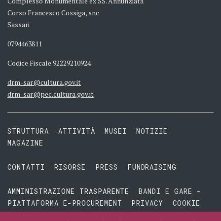
Complesso Monumentale ex SS. Annunziata
Corso Francesco Cossiga, snc
Sassari
0794463811
Codice Fiscale 92229210924
drm-sar@cultura.gov.it
drm-sar@pec.cultura.gov.it
STRUTTURA
ATTIVITÀ
MUSEI
NOTIZIE
MAGAZINE
CONTATTI
RISORSE
PRESS
FUNDRAISING
AMMINISTRAZIONE TRASPARENTE
BANDI E GARE -
PIATTAFORMA E-PROCUREMENT
PRIVACY
COOKIE
TERMINI E CONDIZIONI