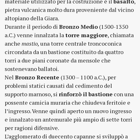
materiale utilizzato per la costruzione è il
basalto
,
pietra vulcanica molto dura proveniente dal vicino
altopiano della Giara.
Durante il periodo di
Bronzo Medio
(1500-1350
a.C.) venne innalzata la
torre maggiore
, chiamata
anche
mastio,
una torre centrale troncoconica
circondata da un bastione costituito da quattro
torri a due piani coronate da mensole che
sostenevano ballatoi.
Nel
Bronzo Recente
(1300 – 1100 a.C.), per
problemi statici causati dal cedimento del
supporto marnoso, si
rinforzò il bastione
con una
possente camicia muraria che chiudeva feritoie e
l’ingresso. Venne quindi aperto un nuovo ingresso
e innalzato un antemurale più ampio di sette torri
per ragioni difensive.
L’agglomerato di duecento capanne si sviluppò a