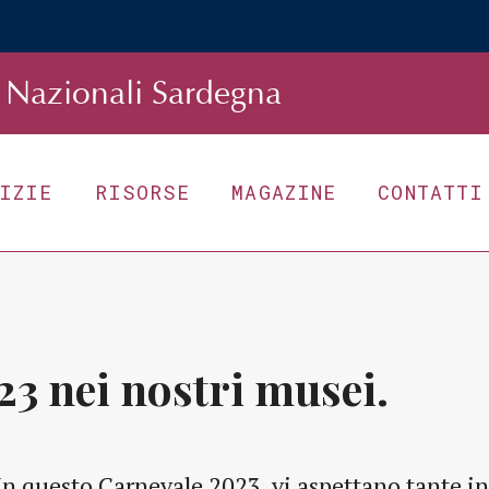
Nazionali Sardegna
TIZIE
RISORSE
MAGAZINE
CONTATTI
3 nei nostri musei.
In questo Carnevale 2023, vi aspettano tante in