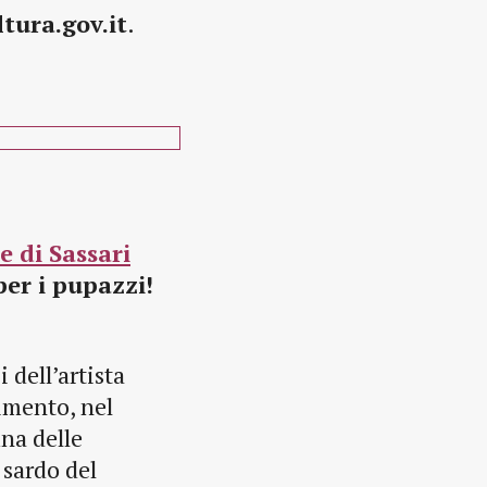
tura.gov.it
.
 di Sassari
per i pupazzi!
 dell’artista
imento, nel
na delle
 sardo del