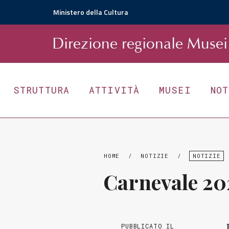
Ministero della Cultura
D
irezione
r
egionale
Musei 
STRUTTURA
ATTIVITÀ
MUSEI
NO
HOME
/
NOTIZIE
/
NOTIZIE
Carnevale 202
PUBBLICATO IL