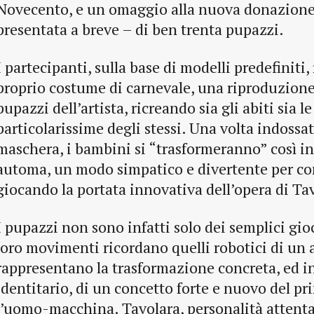
Novecento, e un omaggio alla nuova donazione
presentata a breve – di ben trenta pupazzi.
I partecipanti, sulla base di modelli predefiniti,
proprio costume di carnevale, una riproduzione
pupazzi dell’artista, ricreando sia gli abiti sia l
particolarissime degli stessi. Una volta indossat
maschera, i bambini si “trasformeranno” così i
automa, un modo simpatico e divertente per c
giocando la portata innovativa dell’opera di Ta
I pupazzi non sono infatti solo dei semplici gioc
loro movimenti ricordano quelli robotici di un
rappresentano la trasformazione concreta, ed i
identitario, di un concetto forte e nuovo del 
l’uomo-macchina. Tavolara, personalità attenta 