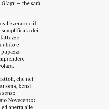
 Giagu – che sarà
 realizzeranno il
 semplificata dei
e fattezze
i abito e
n pupazzi-
omprendere
volara.
attoli, che nei
 automa, bensì
n senso
primo Novecento:
ed aperta alle