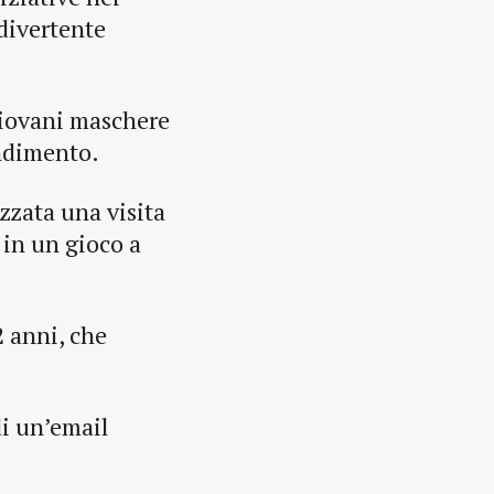
 divertente
giovani maschere
endimento.
izzata una visita
 in un gioco a
12 anni, che
di un’email