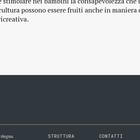
e stimolare nei bambini la consapevolezza che i
cultura possono essere fruiti anche in maniera
ricreativa.
rdegna.
STRUTTURA
CONTATTI