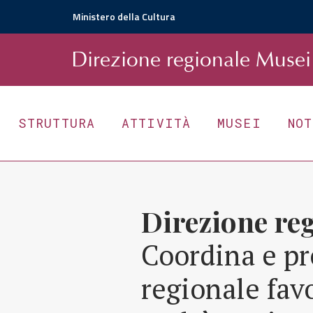
Ministero della Cultura
D
irezione
r
egionale
Musei 
STRUTTURA
ATTIVITÀ
MUSEI
NO
Direzione re
Coordina e pr
regionale fav