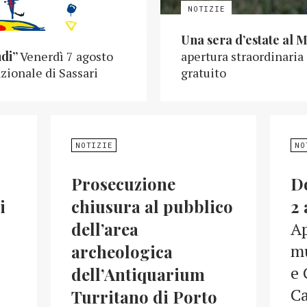
Una sera d’estate al 
ndi”
Venerdì 7 agosto
apertura straordinaria
zionale di Sassari
gratuito
NOTIZIE
NO
Prosecuzione
D
i
chiusura al pubblico
2 
dell’area
Ap
mu
archeologica
e 
dell’Antiquarium
Ca
Turritano di Porto