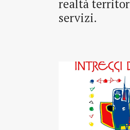
realtà territo
servizi.