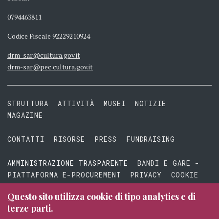
0794463811
Codice Fiscale 92229210924
drm-sar@cultura.gov.it
drm-sar@pec.cultura.gov.it
STRUTTURA
ATTIVITÀ
MUSEI
NOTIZIE
MAGAZINE
CONTATTI
RISORSE
PRESS
FUNDRAISING
AMMINISTRAZIONE TRASPARENTE
BANDI E GARE -
PIATTAFORMA E-PROCUREMENT
PRIVACY
COOKIE
TERMINI E CONDIZIONI
Questo sito utilizza cookie di tipo analytics e di
terze parti.