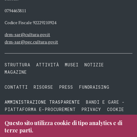
0794463811
Codice Fiscale 92229210924
drm-sar@cultura.gov.it
drm-sar@pec.cultura.gov.it
STRUTTURA
ATTIVITÀ
MUSEI
NOTIZIE
MAGAZINE
CONTATTI
RISORSE
PRESS
FUNDRAISING
AMMINISTRAZIONE TRASPARENTE
BANDI E GARE -
PIATTAFORMA E-PROCUREMENT
PRIVACY
COOKIE
TERMINI E CONDIZIONI
Questo sito utilizza cookie di tipo analytics e di
terze parti.