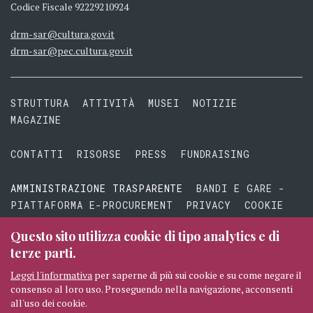
Codice Fiscale 92229210924
drm-sar@cultura.gov.it
drm-sar@pec.cultura.gov.it
STRUTTURA
ATTIVITÀ
MUSEI
NOTIZIE
MAGAZINE
CONTATTI
RISORSE
PRESS
FUNDRAISING
AMMINISTRAZIONE TRASPARENTE
BANDI E GARE -
PIATTAFORMA E-PROCUREMENT
PRIVACY
COOKIE
TERMINI E CONDIZIONI
Questo sito utilizza cookie di tipo analytics e di
terze parti.
Leggi l'informativa
per saperne di più sui cookie e su come negare il
consenso al loro uso. Proseguendo nella navigazione, acconsenti
© 2026 MIBAC TUTTI I DIRITTI RISERVATI
CREDITI
all'uso dei cookie.