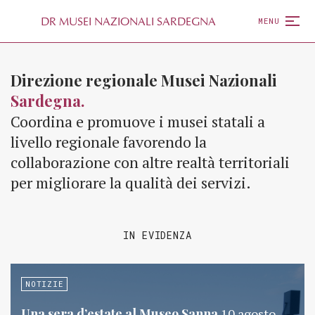
D
R
MUSEI NAZIONALI SARDEGNA
MENU
Direzione regionale Musei Nazionali
Sardegna.
Coordina e promuove i musei statali a
livello regionale favorendo la
collaborazione con altre realtà territoriali
per migliorare la qualità dei servizi.
IN EVIDENZA
NOTIZIE
Una sera d’estate al Museo Sanna
10 agosto,