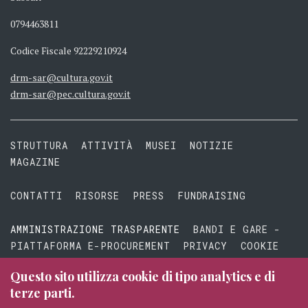
0794463811
Codice Fiscale 92229210924
drm-sar@cultura.gov.it
drm-sar@pec.cultura.gov.it
STRUTTURA
ATTIVITÀ
MUSEI
NOTIZIE
MAGAZINE
CONTATTI
RISORSE
PRESS
FUNDRAISING
AMMINISTRAZIONE TRASPARENTE
BANDI E GARE -
PIATTAFORMA E-PROCUREMENT
PRIVACY
COOKIE
TERMINI E CONDIZIONI
Questo sito utilizza cookie di tipo analytics e di
terze parti.