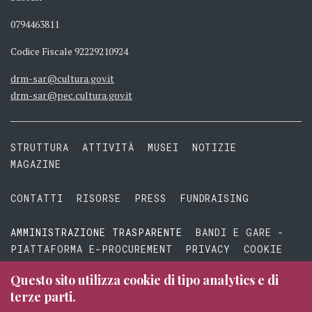
0794463811
Codice Fiscale 92229210924
drm-sar@cultura.gov.it
drm-sar@pec.cultura.gov.it
STRUTTURA
ATTIVITÀ
MUSEI
NOTIZIE
MAGAZINE
CONTATTI
RISORSE
PRESS
FUNDRAISING
AMMINISTRAZIONE TRASPARENTE
BANDI E GARE -
PIATTAFORMA E-PROCUREMENT
PRIVACY
COOKIE
TERMINI E CONDIZIONI
Questo sito utilizza cookie di tipo analytics e di
terze parti.