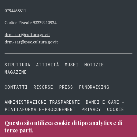
0794463811
Codice Fiscale 92229210924
drm-sar@cultura.gov.it
drm-sar@pec.cultura.gov.it
STRUTTURA
ATTIVITÀ
MUSEI
NOTIZIE
MAGAZINE
CONTATTI
RISORSE
PRESS
FUNDRAISING
AMMINISTRAZIONE TRASPARENTE
BANDI E GARE -
PIATTAFORMA E-PROCUREMENT
PRIVACY
COOKIE
TERMINI E CONDIZIONI
Questo sito utilizza cookie di tipo analytics e di
terze parti.