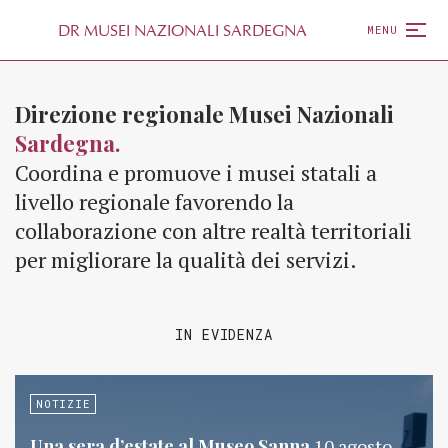
D
R
MUSEI NAZIONALI SARDEGNA
MENU
Direzione regionale Musei Nazionali
Sardegna.
Coordina e promuove i musei statali a
livello regionale favorendo la
collaborazione con altre realtà territoriali
per migliorare la qualità dei servizi.
IN EVIDENZA
NOTIZIE
Una sera d’estate al Museo Sanna
10 agosto,