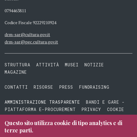
0794463811
Codice Fiscale 92229210924
drm-sar@cultura.gov.it
drm-sar@pec.cultura.gov.it
STRUTTURA
ATTIVITÀ
MUSEI
NOTIZIE
MAGAZINE
CONTATTI
RISORSE
PRESS
FUNDRAISING
AMMINISTRAZIONE TRASPARENTE
BANDI E GARE -
PIATTAFORMA E-PROCUREMENT
PRIVACY
COOKIE
TERMINI E CONDIZIONI
Questo sito utilizza cookie di tipo analytics e di
terze parti.