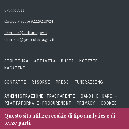
0794463811
Codice Fiscale 92229210924
drm-sar@cultura.gov.it
drm-sar@pec.cultura.gov.it
STRUTTURA
ATTIVITÀ
MUSEI
NOTIZIE
MAGAZINE
CONTATTI
RISORSE
PRESS
FUNDRAISING
AMMINISTRAZIONE TRASPARENTE
BANDI E GARE -
PIATTAFORMA E-PROCUREMENT
PRIVACY
COOKIE
TERMINI E CONDIZIONI
Questo sito utilizza cookie di tipo analytics e di
terze parti.