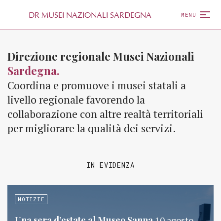
D
R
MUSEI NAZIONALI SARDEGNA
MENU
Direzione regionale Musei Nazionali
Sardegna.
Coordina e promuove i musei statali a
livello regionale favorendo la
collaborazione con altre realtà territoriali
per migliorare la qualità dei servizi.
IN EVIDENZA
NOTIZIE
Una sera d’estate al Museo Sanna
10 agosto,