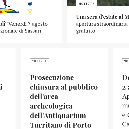
Una sera d’estate al 
ndi”
Venerdì 7 agosto
apertura straordinaria
zionale di Sassari
gratuito
NOTIZIE
NO
Prosecuzione
D
i
chiusura al pubblico
2 
dell’area
Ap
mu
archeologica
e 
dell’Antiquarium
Ca
Turritano di Porto