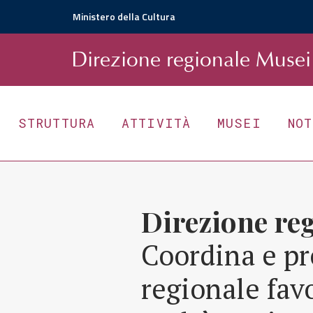
Ministero della Cultura
D
irezione
r
egionale
Musei 
STRUTTURA
ATTIVITÀ
MUSEI
NO
Direzione re
Coordina e pr
regionale fav