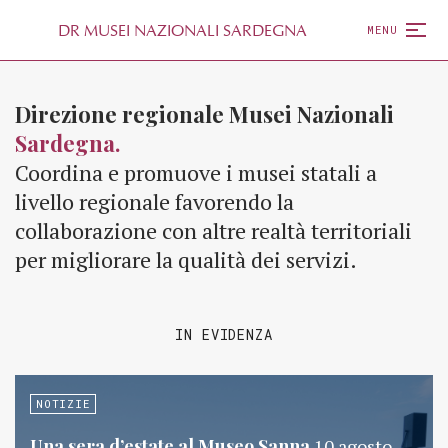
D
R
MUSEI NAZIONALI SARDEGNA
MENU
Direzione regionale Musei Nazionali
Sardegna.
Coordina e promuove i musei statali a
livello regionale favorendo la
collaborazione con altre realtà territoriali
per migliorare la qualità dei servizi.
IN EVIDENZA
NOTIZIE
Una sera d’estate al Museo Sanna
10 agosto,