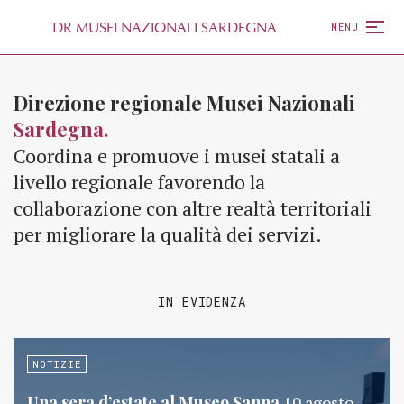
D
R
MUSEI NAZIONALI SARDEGNA
MENU
Direzione regionale Musei Nazionali
Sardegna.
Coordina e promuove i musei statali a
livello regionale favorendo la
collaborazione con altre realtà territoriali
per migliorare la qualità dei servizi.
IN EVIDENZA
NOTIZIE
Una sera d’estate al Museo Sanna
10 agosto,