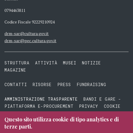
0794463811
Codice Fiscale 92229210924
drm-sar@cultura.gov.it
drm-sar@pec.cultura.gov.it
STRUTTURA
ATTIVITÀ
MUSEI
NOTIZIE
MAGAZINE
CONTATTI
RISORSE
PRESS
FUNDRAISING
AMMINISTRAZIONE TRASPARENTE
BANDI E GARE -
PIATTAFORMA E-PROCUREMENT
PRIVACY
COOKIE
TERMINI E CONDIZIONI
Questo sito utilizza cookie di tipo analytics e di
terze parti.