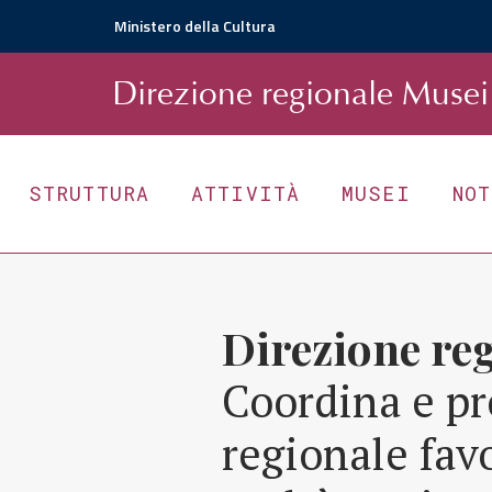
Ministero della Cultura
D
irezione
r
egionale
Musei 
STRUTTURA
ATTIVITÀ
MUSEI
NO
Direzione re
Coordina e pr
regionale fav