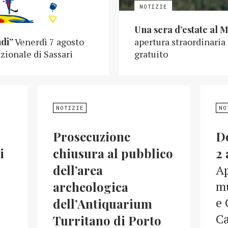
Una sera d’estate al 
ndi”
Venerdì 7 agosto
apertura straordinaria
zionale di Sassari
gratuito
NOTIZIE
NO
Prosecuzione
D
i
chiusura al pubblico
2 
dell’area
Ap
mu
archeologica
e 
dell’Antiquarium
Ca
Turritano di Porto