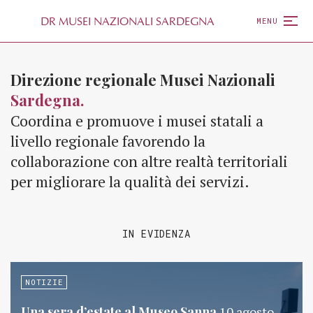
D
R
MUSEI NAZIONALI SARDEGNA
MENU
Direzione regionale Musei Nazionali
Sardegna.
Coordina e promuove i musei statali a
livello regionale favorendo la
collaborazione con altre realtà territoriali
per migliorare la qualità dei servizi.
IN EVIDENZA
NOTIZIE
Una sera d’estate al Museo Sanna
10 agosto,