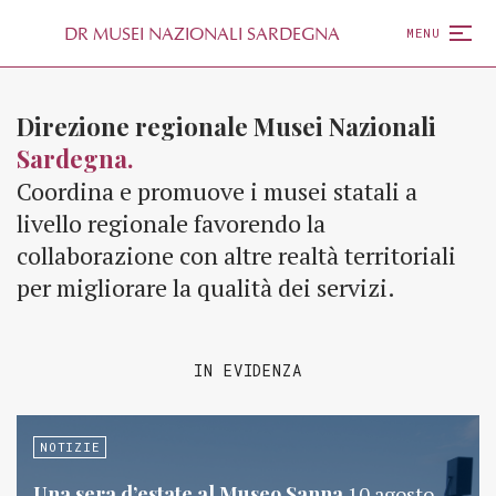
D
R
MUSEI NAZIONALI SARDEGNA
MENU
Direzione regionale Musei Nazionali
Sardegna.
Coordina e promuove i musei statali a
livello regionale favorendo la
collaborazione con altre realtà territoriali
per migliorare la qualità dei servizi.
IN EVIDENZA
NOTIZIE
Una sera d’estate al Museo Sanna
10 agosto,