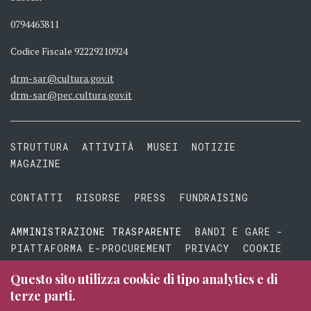
0794463811
Codice Fiscale 92229210924
drm-sar@cultura.gov.it
drm-sar@pec.cultura.gov.it
STRUTTURA
ATTIVITÀ
MUSEI
NOTIZIE
MAGAZINE
CONTATTI
RISORSE
PRESS
FUNDRAISING
AMMINISTRAZIONE TRASPARENTE
BANDI E GARE -
PIATTAFORMA E-PROCUREMENT
PRIVACY
COOKIE
TERMINI E CONDIZIONI
Questo sito utilizza cookie di tipo analytics e di
terze parti.