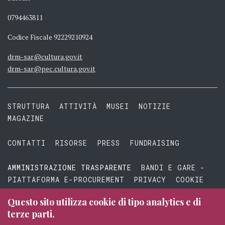
0794463811
Codice Fiscale 92229210924
drm-sar@cultura.gov.it
drm-sar@pec.cultura.gov.it
STRUTTURA
ATTIVITÀ
MUSEI
NOTIZIE
MAGAZINE
CONTATTI
RISORSE
PRESS
FUNDRAISING
AMMINISTRAZIONE TRASPARENTE
BANDI E GARE -
PIATTAFORMA E-PROCUREMENT
PRIVACY
COOKIE
TERMINI E CONDIZIONI
Questo sito utilizza cookie di tipo analytics e di
terze parti.