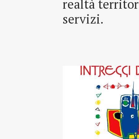
realtà territo
servizi.