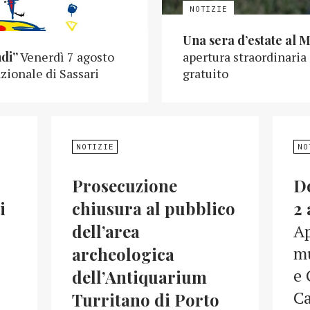
Una sera d’estate al 
ndi”
Venerdì 7 agosto
apertura straordinaria
zionale di Sassari
gratuito
NOTIZIE
NO
Prosecuzione
D
i
chiusura al pubblico
2 
dell’area
Ap
mu
archeologica
e 
dell’Antiquarium
Ca
Turritano di Porto