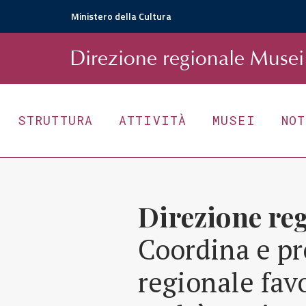
Ministero della Cultura
D
irezione
r
egionale
Musei 
STRUTTURA
ATTIVITÀ
MUSEI
NO
Direzione re
Coordina e pr
regionale fav