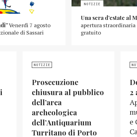
Una sera d’estate al 
ndi”
Venerdì 7 agosto
apertura straordinaria
zionale di Sassari
gratuito
NOTIZIE
NO
Prosecuzione
D
i
chiusura al pubblico
2 
dell’area
Ap
mu
archeologica
e 
dell’Antiquarium
Ca
Turritano di Porto