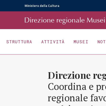
Ministero della Cultura
D
irezione
r
egionale
Musei 
STRUTTURA
ATTIVITÀ
MUSEI
NO
Direzione re
Coordina e pr
regionale fav