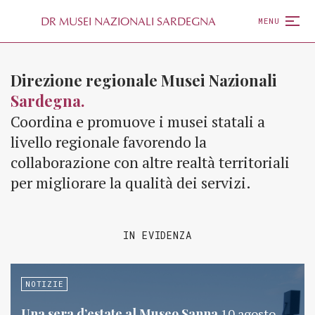
D
R
MUSEI NAZIONALI SARDEGNA
MENU
Direzione regionale Musei Nazionali
Sardegna.
Coordina e promuove i musei statali a
livello regionale favorendo la
collaborazione con altre realtà territoriali
per migliorare la qualità dei servizi.
IN EVIDENZA
NOTIZIE
Una sera d’estate al Museo Sanna
10 agosto,