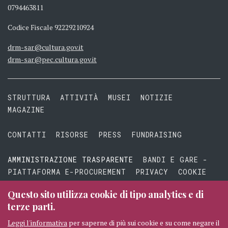
0794463811
Codice Fiscale 92229210924
drm-sar@cultura.gov.it
drm-sar@pec.cultura.gov.it
STRUTTURA
ATTIVITÀ
MUSEI
NOTIZIE
MAGAZINE
CONTATTI
RISORSE
PRESS
FUNDRAISING
AMMINISTRAZIONE TRASPARENTE
BANDI E GARE -
PIATTAFORMA E-PROCUREMENT
PRIVACY
COOKIE
TERMINI E CONDIZIONI
Questo sito utilizza cookie di tipo analytics e di
terze parti.
Leggi l'informativa
per saperne di più sui cookie e su come negare il