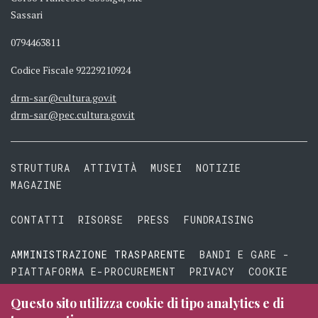
Sassari
0794463811
Codice Fiscale 92229210924
drm-sar@cultura.gov.it
drm-sar@pec.cultura.gov.it
STRUTTURA
ATTIVITÀ
MUSEI
NOTIZIE
MAGAZINE
CONTATTI
RISORSE
PRESS
FUNDRAISING
AMMINISTRAZIONE TRASPARENTE
BANDI E GARE -
PIATTAFORMA E-PROCUREMENT
PRIVACY
COOKIE
TERMINI E CONDIZIONI
Questo sito utilizza cookie di tipo analytics e di