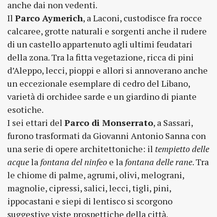
anche dai non vedenti.
Il
Parco Aymerich
, a Laconi, custodisce fra rocce
calcaree, grotte naturali e sorgenti anche il rudere
di un castello appartenuto agli ultimi feudatari
della zona. Tra la fitta vegetazione, ricca di pini
d’Aleppo, lecci, pioppi e allori si annoverano anche
un eccezionale esemplare di cedro del Libano,
varietà di orchidee sarde e un giardino di piante
esotiche.
I sei ettari del
Parco di Monserrato
, a Sassari,
furono trasformati da Giovanni Antonio Sanna con
una serie di opere architettoniche: il
tempietto delle
acque
la
fontana del ninfeo
e la
fontana
delle rane
. Tra
le chiome di palme, agrumi, olivi, melograni,
magnolie, cipressi, salici, lecci, tigli, pini,
ippocastani e siepi di lentisco si scorgono
suggestive viste prospettiche della città.