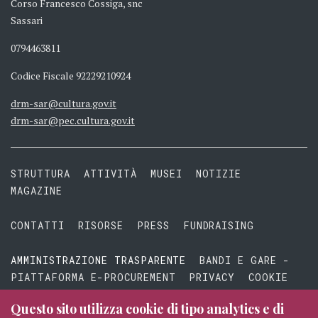
Corso Francesco Cossiga, snc
Sassari
0794463811
Codice Fiscale 92229210924
drm-sar@cultura.gov.it
drm-sar@pec.cultura.gov.it
STRUTTURA
ATTIVITÀ
MUSEI
NOTIZIE
MAGAZINE
CONTATTI
RISORSE
PRESS
FUNDRAISING
AMMINISTRAZIONE TRASPARENTE
BANDI E GARE -
PIATTAFORMA E-PROCUREMENT
PRIVACY
COOKIE
TERMINI E CONDIZIONI
Questo sito utilizza cookie di tipo analytics e di