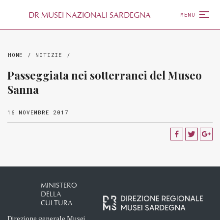
D
R
MUSEI NAZIONALI SARDEGNA
MENU
HOME
/
NOTIZIE
/
Passeggiata nei sotterranei del Museo
Sanna
16 NOVEMBRE 2017
MINISTERO
DELLA
CULTURA
Direzione generale Musei