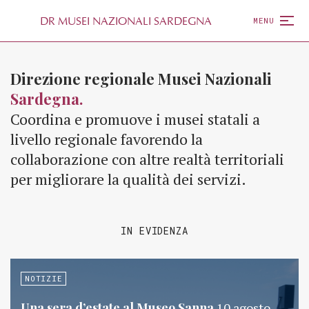
D
R
MUSEI NAZIONALI SARDEGNA
MENU
Direzione regionale Musei Nazionali
Sardegna.
Coordina e promuove i musei statali a
livello regionale favorendo la
collaborazione con altre realtà territoriali
per migliorare la qualità dei servizi.
IN EVIDENZA
NOTIZIE
Una sera d’estate al Museo Sanna
10 agosto,