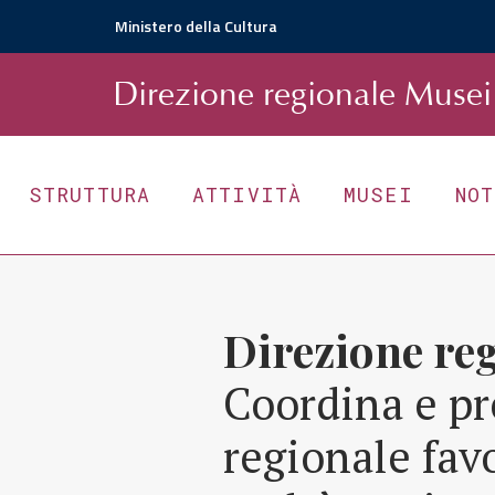
Ministero della Cultura
D
irezione
r
egionale
Musei 
STRUTTURA
ATTIVITÀ
MUSEI
NO
Direzione re
Coordina e pr
regionale fav