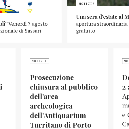
Una sera d’estate al 
ndi”
Venerdì 7 agosto
apertura straordinaria
zionale di Sassari
gratuito
NOTIZIE
NO
Prosecuzione
D
i
chiusura al pubblico
2 
dell’area
Ap
mu
archeologica
e 
dell’Antiquarium
Ca
Turritano di Porto