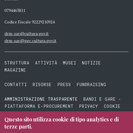
0794463811
Codice Fiscale 92229210924
drm-sar@cultura.gov.it
drm-sar@pec.cultura.gov.it
STRUTTURA
ATTIVITÀ
MUSEI
NOTIZIE
MAGAZINE
CONTATTI
RISORSE
PRESS
FUNDRAISING
AMMINISTRAZIONE TRASPARENTE
BANDI E GARE -
PIATTAFORMA E-PROCUREMENT
PRIVACY
COOKIE
TERMINI E CONDIZIONI
Questo sito utilizza cookie di tipo analytics e di
terze parti.