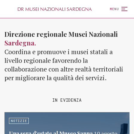
D
R
MUSEI NAZIONALI SARDEGNA
MENU
Direzione regionale Musei Nazionali
Sardegna.
Coordina e promuove i musei statali a
livello regionale favorendo la
collaborazione con altre realtà territoriali
per migliorare la qualità dei servizi.
IN EVIDENZA
NOTIZIE
Una sera d’estate al Museo Sanna
10 agosto,