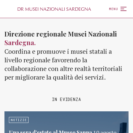
D
R
MUSEI NAZIONALI SARDEGNA
MENU
Direzione regionale Musei Nazionali
Sardegna.
Coordina e promuove i musei statali a
livello regionale favorendo la
collaborazione con altre realtà territoriali
per migliorare la qualità dei servizi.
IN EVIDENZA
NOTIZIE
Una sera d’estate al Museo Sanna
10 agosto,