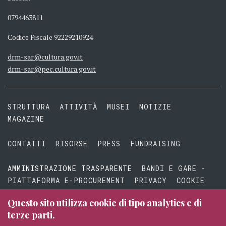
0794463811
Codice Fiscale 92229210924
drm-sar@cultura.gov.it
drm-sar@pec.cultura.gov.it
STRUTTURA
ATTIVITÀ
MUSEI
NOTIZIE
MAGAZINE
CONTATTI
RISORSE
PRESS
FUNDRAISING
AMMINISTRAZIONE TRASPARENTE
BANDI E GARE -
PIATTAFORMA E-PROCUREMENT
PRIVACY
COOKIE
TERMINI E CONDIZIONI
Questo sito utilizza cookie di tipo analytics e di
terze parti.