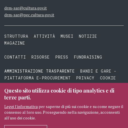
drm-sar@cultura.gov.it
drm-sar@pec.cultura.gov.it
STRUTTURA
ATTIVITÀ
MUSEI
NOTIZIE
MAGAZINE
CONTATTI
RISORSE
PRESS
FUNDRAISING
AMMINISTRAZIONE TRASPARENTE
BANDI E GARE -
PIATTAFORMA E-PROCUREMENT
PRIVACY
COOKIE
TERMINI E CONDIZIONI
Questo sito utilizza cookie di tipo analytics e di
terze parti.
Leggi l'informativa
per saperne di più sui cookie e su come negare il
consenso al loro uso. Proseguendo nella navigazione, acconsenti
© 2026 MIBAC TUTTI I DIRITTI RISERVATI
CREDITI
all'uso dei cookie.
SEGUICI