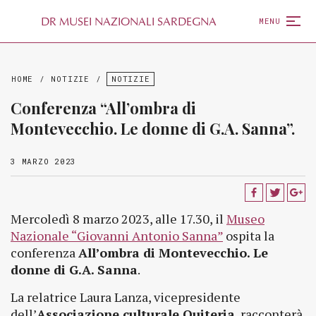
D
R
MUSEI NAZIONALI SARDEGNA
MENU
HOME
/
NOTIZIE
/
NOTIZIE
Conferenza “All’ombra di
Montevecchio. Le donne di G.A. Sanna”.
3 MARZO 2023
Mercoledì 8 marzo 2023, alle 17.30, il
Museo
Nazionale “Giovanni Antonio Sanna”
ospita la
conferenza
All’ombra di Montevecchio. Le
donne di G.A. Sanna
.
La relatrice Laura Lanza, vicepresidente
dell’
Associazione culturale Quiteria
, racconterà