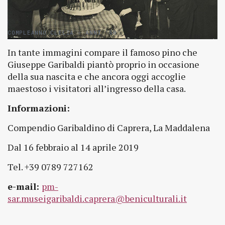
COMPLEANNO CLELIA – ANNI ’50
In tante immagini compare il famoso pino che
Giuseppe Garibaldi piantò proprio in occasione
della sua nascita e che ancora oggi accoglie
maestoso i visitatori all’ingresso della casa.
Informazioni:
Compendio Garibaldino di Caprera, La Maddalena
Dal 16 febbraio al 14 aprile 2019
Tel. +39 0789 727162
e-mail:
pm-
sar.museigaribaldi.caprera@beniculturali.it