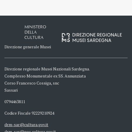
MINISTERO
DELLA
CULTURA
Direzione generale Musei
Direzione regionale Musei Nazionali Sardegna.
Complesso Monumentale ex SS. Annunziata
Corso Francesco Cossiga, snc
Sassari
0794463811
Codice Fiscale 92229210924
drm-sar@cultura.gov.it
drm-sar@pec.cultura.gov.it