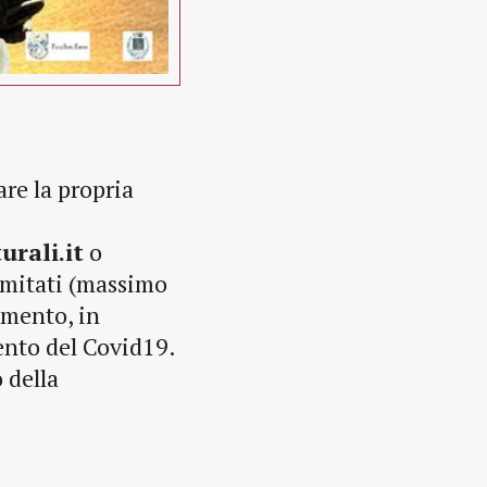
re la propria
rali.it
o
limitati (massimo
imento, in
ento del Covid19.
 della