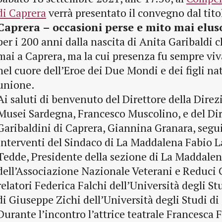
di Caprera
verrà presentato il convegno dal tit
Caprera – occasioni perse e mito mai elus
per i 200 anni dalla nascita di Anita Garibaldi
mai a Caprera, ma la cui presenza fu sempre viv
nel cuore dell’Eroe dei Due Mondi e dei figli nat
unione.
Ai saluti di benvenuto del Direttore della Dire
Musei Sardegna, Francesco Muscolino, e del Di
Garibaldini di Caprera, Giannina Granara, segu
interventi del Sindaco di La Maddalena Fabio L
Tedde, Presidente della sezione di La Maddale
dell’Associazione Nazionale Veterani e Reduci G
relatori Federica Falchi dell’Università degli Stu
di Giuseppe Zichi dell’Università degli Studi di 
Durante l’incontro l’attrice teatrale Francesca F