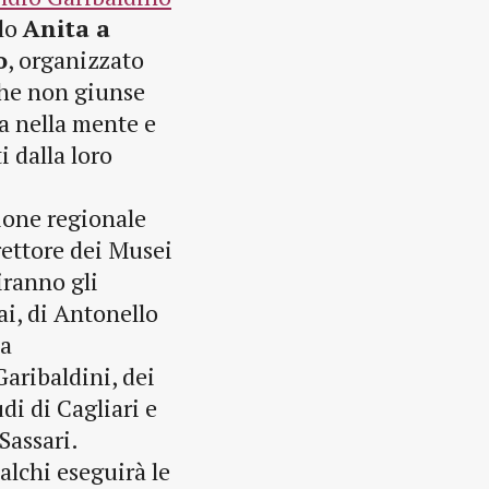
olo
Anita a
o
, organizzato
 che non giunse
a nella mente e
i dalla loro
zione regionale
rettore dei Musei
iranno gli
ai, di Antonello
na
aribaldini, dei
di di Cagliari e
Sassari.
alchi eseguirà le