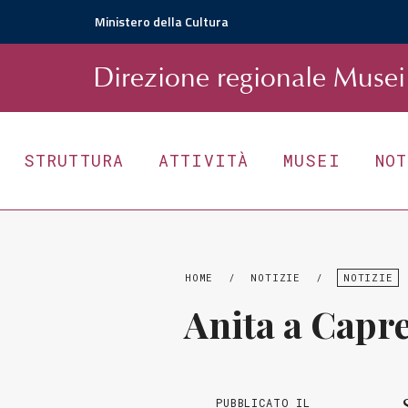
Ministero della Cultura
D
irezione
r
egionale
Musei 
STRUTTURA
ATTIVITÀ
MUSEI
NO
HOME
/
NOTIZIE
/
NOTIZIE
Anita a Capre
PUBBLICATO IL