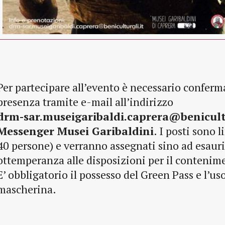
Per partecipare all’evento è
necessario conferma
presenza tramite e-mail all’indirizzo
drm-sar.museigaribaldi.caprera@benicultu
Messenger Musei Garibaldini
. I posti sono 
40 persone) e verranno assegnati sino ad esaur
ottemperanza alle disposizioni per il contenim
E’ obbligatorio il possesso del
Green Pass e l’uso
mascherina.