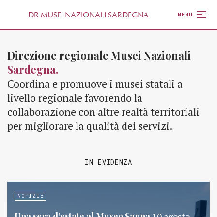
D
R
MUSEI NAZIONALI SARDEGNA
MENU
Direzione regionale Musei Nazionali
Sardegna.
Coordina e promuove i musei statali a
livello regionale favorendo la
collaborazione con altre realtà territoriali
per migliorare la qualità dei servizi.
IN EVIDENZA
NOTIZIE
Una sera d’estate al Museo Sanna
10 agosto,