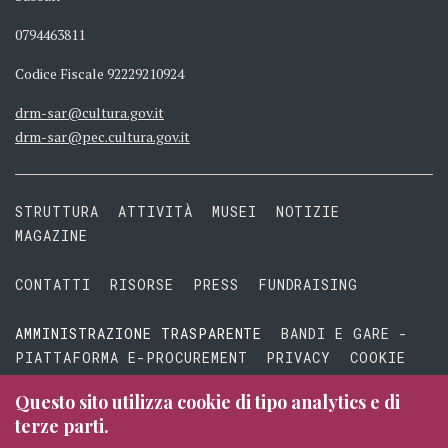
0794463811
Codice Fiscale 92229210924
drm-sar@cultura.gov.it
drm-sar@pec.cultura.gov.it
STRUTTURA
ATTIVITÀ
MUSEI
NOTIZIE
MAGAZINE
CONTATTI
RISORSE
PRESS
FUNDRAISING
AMMINISTRAZIONE TRASPARENTE
BANDI E GARE -
PIATTAFORMA E-PROCUREMENT
PRIVACY
COOKIE
TERMINI E CONDIZIONI
Questo sito utilizza cookie di tipo analytics e di
terze parti.