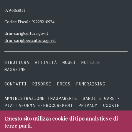
0794463811
Codice Fiscale 92229210924
drm-sar@cultura.gov.it
drm-sar@pec.cultura.gov.it
STRUTTURA
ATTIVITÀ
MUSEI
NOTIZIE
MAGAZINE
CONTATTI
RISORSE
PRESS
FUNDRAISING
AMMINISTRAZIONE TRASPARENTE
BANDI E GARE -
PIATTAFORMA E-PROCUREMENT
PRIVACY
COOKIE
TERMINI E CONDIZIONI
Questo sito utilizza cookie di tipo analytics e di
terze parti.