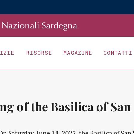
Nazionali Sardegna
TIZIE
RISORSE
MAGAZINE
CONTATTI
ng of the Basilica of San
On Saturday, June 18, 2022, the Basilica of San