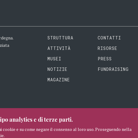
rdegna.
STRUTTURA
CONTATTI
ziata
ATTIVITÀ
RISORSE
MUSEI
PRESS
NOTIZIE
FUNDRAISING
MAGAZINE
ipo analytics e di terze parti.
ui cookie e su come negare il consenso al loro uso. Proseguendo nella
ie.
RISERVATI
CREDITI