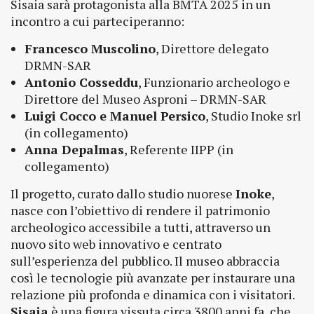
Sisaia sarà protagonista alla BMTA 2025 in un
incontro a cui parteciperanno:
Francesco Muscolino
, Direttore delegato
DRMN-SAR
Antonio Cosseddu
, Funzionario archeologo e
Direttore del Museo Asproni – DRMN-SAR
Luigi Cocco e Manuel Persico
, Studio Inoke srl
(in collegamento)
Anna Depalmas
, Referente IIPP (in
collegamento)
Il progetto, curato dallo studio nuorese
Inoke
,
nasce con l’obiettivo di rendere il patrimonio
archeologico accessibile a tutti, attraverso un
nuovo sito web innovativo e centrato
sull’esperienza del pubblico. Il museo abbraccia
così le tecnologie più avanzate per instaurare una
relazione più profonda e dinamica con i visitatori.
Sisaia
è una figura vissuta circa 3800 anni fa, che