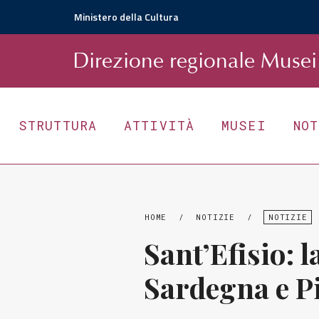
Ministero della Cultura
D
irezione
r
egionale
Musei 
STRUTTURA
ATTIVITÀ
MUSEI
NO
HOME
/
NOTIZIE
/
NOTIZIE
Sant’Efisio: 
Sardegna e Pi