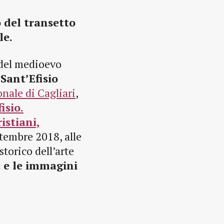
o del transetto
le.
 del medioevo
a
Sant’Efisio
nale di Cagliari
,
fisio.
istiani,
ttembre 2018, alle
storico dell’arte
a e le immagini