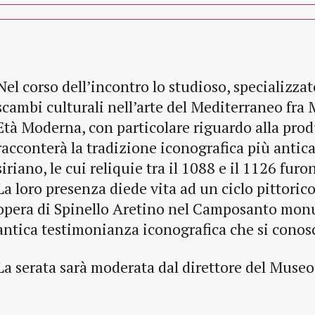
Nel corso dell’incontro lo studioso, specializzat
scambi culturali nell’arte del Mediterraneo fra
Età Moderna, con particolare riguardo alla prod
racconterà la tradizione iconografica più antica
siriano, le cui reliquie tra il 1088 e il 1126 furo
La loro presenza diede vita ad un ciclo pittoric
opera di Spinello Aretino nel Camposanto monu
antica testimonianza iconografica che si conosc
La serata sarà moderata dal direttore del Muse