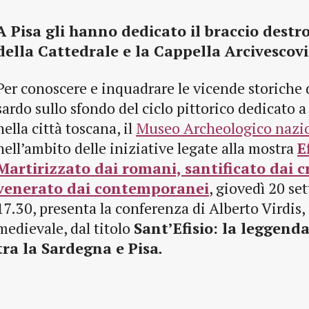
A Pisa gli hanno dedicato il braccio destr
della Cattedrale e la Cappella Arcivescovi
Per conoscere e inquadrare le vicende storiche
sardo sullo sfondo del ciclo pittorico dedicato 
nella città toscana, il
Museo Archeologico nazio
nell’ambito delle iniziative legate alla mostra
E
Martirizzato dai romani, santificato dai cr
venerato dai contemporanei
, giovedì 20 se
17.30, presenta la conferenza di Alberto Virdis, 
medievale, dal titolo
Sant’Efisio: la leggend
tra la Sardegna e Pisa
.