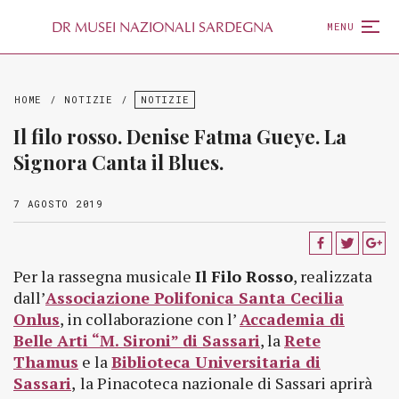
D
R
MUSEI NAZIONALI SARDEGNA
MENU
HOME
/
NOTIZIE
/
NOTIZIE
Il filo rosso. Denise Fatma Gueye. La
Signora Canta il Blues.
7 AGOSTO 2019
Per la rassegna musicale
Il Filo Rosso
, realizzata
dall’
Associazione Polifonica Santa Cecilia
Onlus
, in collaborazione con l’
Accademia di
Belle Arti “M. Sironi” di Sassari
, la
Rete
Thamus
e la
Biblioteca Universitaria di
Sassari
,
la Pinacoteca nazionale di Sassari aprirà