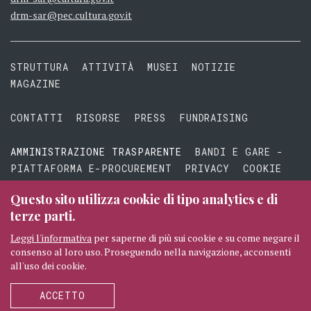
drm-sar@pec.cultura.gov.it
STRUTTURA
ATTIVITÀ
MUSEI
NOTIZIE
MAGAZINE
CONTATTI
RISORSE
PRESS
FUNDRAISING
AMMINISTRAZIONE TRASPARENTE
BANDI E GARE -
PIATTAFORMA E-PROCUREMENT
PRIVACY
COOKIE
TERMINI E CONDIZIONI
Questo sito utilizza cookie di tipo analytics e di
terze parti.
Leggi l'informativa
per saperne di più sui cookie e su come negare il
consenso al loro uso. Proseguendo nella navigazione, acconsenti
© 2026 MIBAC TUTTI I DIRITTI RISERVATI
CREDITI
all'uso dei cookie.
SEGUICI
ACCETTO