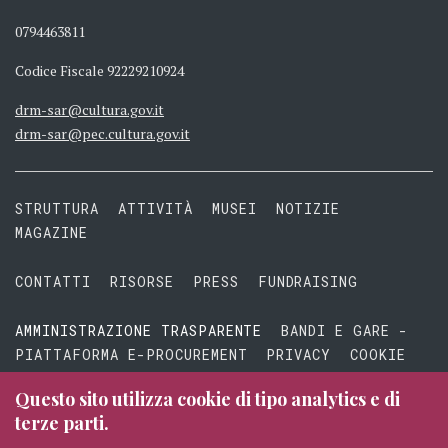
0794463811
Codice Fiscale 92229210924
drm-sar@cultura.gov.it
drm-sar@pec.cultura.gov.it
STRUTTURA
ATTIVITÀ
MUSEI
NOTIZIE
MAGAZINE
CONTATTI
RISORSE
PRESS
FUNDRAISING
AMMINISTRAZIONE TRASPARENTE
BANDI E GARE -
PIATTAFORMA E-PROCUREMENT
PRIVACY
COOKIE
TERMINI E CONDIZIONI
Questo sito utilizza cookie di tipo analytics e di
terze parti.