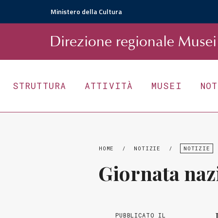
Ministero della Cultura
D
irezione
r
egionale
Musei 
STRUTTURA
ATTIVITÀ
MUSEI
NO
HOME
/
NOTIZIE
/
NOTIZIE
Giornata naz
PUBBLICATO IL