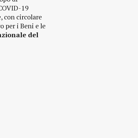
s COVID-19
, con circolare
 per i Beni e le
zionale del