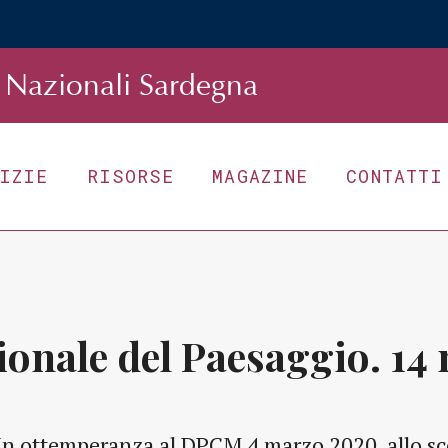
Nazionali Sardegna
TIZIE
RISORSE
MAGAZINE
CONTATTI
ionale del Paesaggio. 14
In ottemperanza al DPCM 4 marzo 2020, allo sc