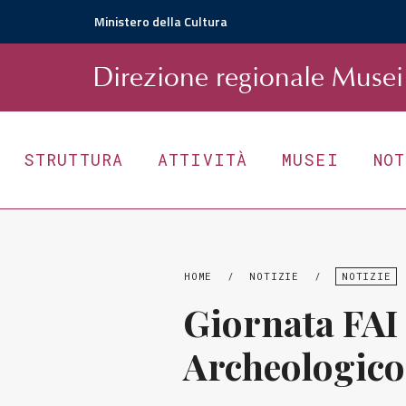
Ministero della Cultura
D
irezione
r
egionale
Musei 
STRUTTURA
ATTIVITÀ
MUSEI
NO
HOME
/
NOTIZIE
/
NOTIZIE
Giornata FAI
Archeologico