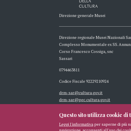
DELLA
CULTURA
Direzione generale Musei
Direzione regionale Musei Nazionali Sa
Complesso Monumentale ex SS. Annun
Corso Francesco Cossiga, snc
Sassari
0794463811
Codice Fiscale 92229210924
drm-sar@cultura.gov.it
drm-sar@pec.cultura.gov.it
Questo sito utilizza cookie di t
Leggi l'informativa
per saperne di più s
navigazione, acconsenti all'uso dei cook
© 2026 MIBAC TUTTI I DIRITTI 