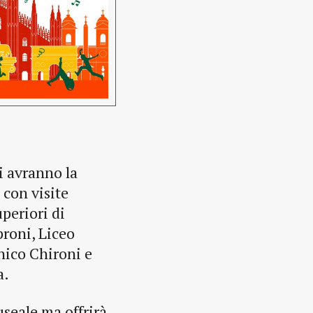
ri avranno la
 con visite
uperiori di
proni, Liceo
nico Chironi e
a.
useale ma offrirà