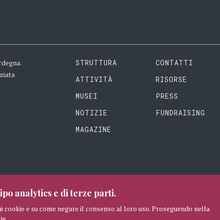
rdegna.
STRUTTURA
CONTATTI
ziata
ATTIVITÀ
RISORSE
MUSEI
PRESS
NOTIZIE
FUNDRAISING
MAGAZINE
ipo analytics e di terze parti.
ui cookie e su come negare il consenso al loro uso. Proseguendo nella
ie.
RISERVATI
CREDITI