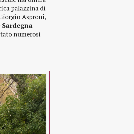
orica palazzina di
 Giorgio Asproni,
e
Sardegna
estato numerosi