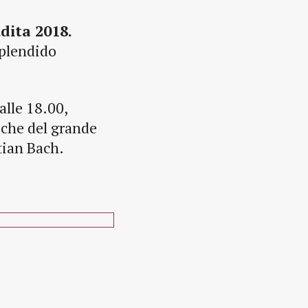
dita 2018.
splendido
.
lle 18.00,
iche del grande
tian Bach.