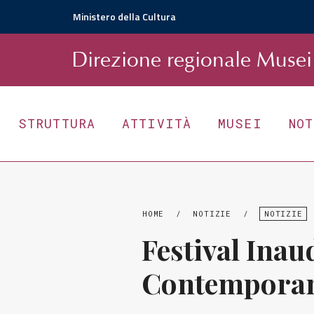
Ministero della Cultura
D
irezione
r
egionale
Musei 
STRUTTURA
ATTIVITÀ
MUSEI
NO
HOME
/
NOTIZIE
/
NOTIZIE
Festival Inau
Contemporan