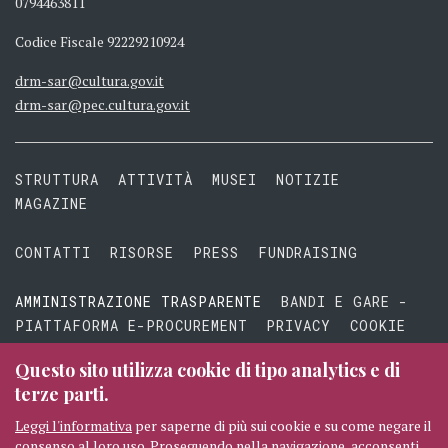
0794463811
Codice Fiscale 92229210924
drm-sar@cultura.gov.it
drm-sar@pec.cultura.gov.it
STRUTTURA
ATTIVITÀ
MUSEI
NOTIZIE
MAGAZINE
CONTATTI
RISORSE
PRESS
FUNDRAISING
AMMINISTRAZIONE TRASPARENTE
BANDI E GARE -
PIATTAFORMA E-PROCUREMENT
PRIVACY
COOKIE
TERMINI E CONDIZIONI
Questo sito utilizza cookie di tipo analytics e di
terze parti.
Leggi l'informativa
per saperne di più sui cookie e su come negare il
consenso al loro uso. Proseguendo nella navigazione, acconsenti