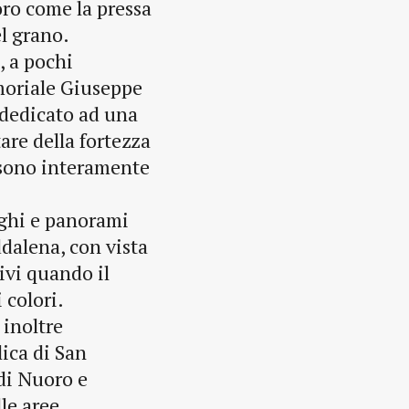
oro come la pressa
el grano.
, a pochi
emoriale Giuseppe
 dedicato ad una
tare della fortezza
 sono interamente
oghi e panorami
ddalena, con vista
ivi quando il
 colori.
 inoltre
lica di San
di Nuoro e
lle aree