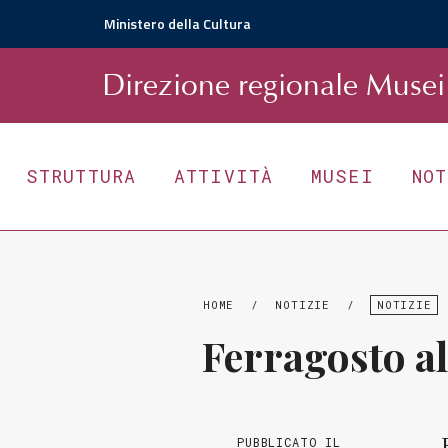
Ministero della Cultura
D
irezione
r
egionale
Musei 
STRUTTURA
ATTIVITÀ
MUSEI
NO
HOME
/
NOTIZIE
/
NOTIZIE
Ferragosto a
PUBBLICATO IL