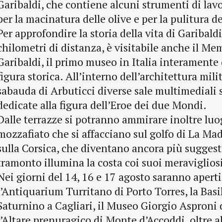
Garibaldi, che contiene alcuni strumenti di lav
per la macinatura delle olive e per la pulitura d
Per approfondire la storia della vita di Garibaldi
chilometri di distanza, è visitabile anche il M
Garibaldi, il primo museo in Italia interamente
figura storica. All’interno dell’architettura mili
sabauda di Arbuticci diverse sale multimediali
dedicate alla figura dell’Eroe dei due Mondi.
Dalle terrazze si potranno ammirare inoltre lu
mozzafiato che si affacciano sul golfo di La Ma
sulla Corsica, che diventano ancora più suggest
tramonto illumina la costa coi suoi meravigliosi
Nei giorni del 14, 16 e 17 agosto saranno aperti
l’Antiquarium Turritano di Porto Torres, la Basi
Saturnino a Cagliari, il Museo Giorgio Asproni 
l’Altare prenuragico di Monte d’Accoddi, oltre a