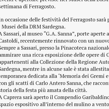
settimana di Ferragosto.
In occasione delle festività del Ferragosto sarà 
i Musei della DRM Sardegna.
A Sassari, al museo “G.A. Sanna”, porte aperte 
Castoldi, recentemente rinnovato con un nuovo
Sempre a Sassari, presso la Pinacoteca nazionale
ammirare una ricca esposizione delle opere di 
appartenenti alla Collezione della Regione Au
Sardegna, mentre in alcune sale è stata allestit
temporanea dedicata alla ‘Memoria dei Gremi e 
con gli scatti di Carlo Antero Sanna, che racco
storia della festa più amata della città.
A Caprera sarà aperto il Compendio Garibaldino
spazio espositivo all’interno del mulino a vent