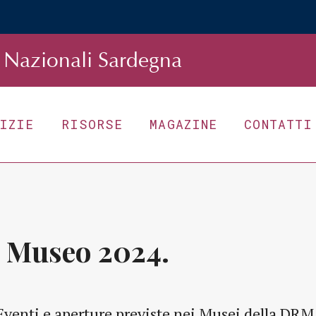
Nazionali Sardegna
TIZIE
RISORSE
MAGAZINE
CONTATTI
l Museo 2024.
Eventi e aperture previste nei Musei della DRM